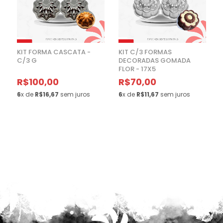
KIT FORMA CASCATA -
KIT C/3 FORMAS
C/3 G
DECORADAS GOMADA
FLOR - 17X5
R$100,00
R$70,00
6
x de
R$16,67
sem juros
6
x de
R$11,67
sem juros