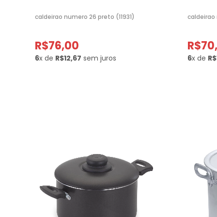
caldeirao numero 26 preto (11931)
caldeirao
R$76,00
R$70
6
x de
R$12,67
sem juros
6
x de
R$