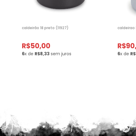
caldeirão 18 preto (11927)
caldeirao 
R$50,00
R$90
6
x de
R$8,33
sem juros
6
x de
R$