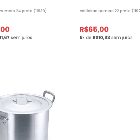
 numero 24 preto (11930)
caldeirao numero 22 preto (119
,00
R$65,00
11,67
sem juros
6
x de
R$10,83
sem juros