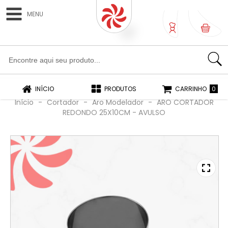
MENU
0
0
INÍCIO
PRODUTOS
CARRINHO
Início
-
Cortador
-
Aro Modelador
-
ARO CORTADOR
REDONDO 25X10CM - AVULSO