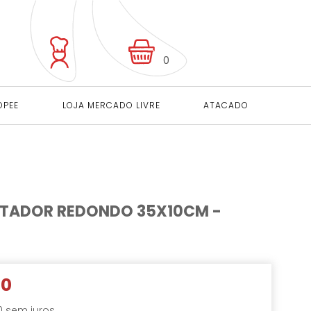
0
OPEE
LOJA MERCADO LIVRE
ATACADO
TADOR REDONDO 35X10CM -
00
0
sem juros