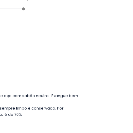
â de aço com sabão neutro . Exangue bem
lo sempre limpo e conservado. Por
nto é de 70%