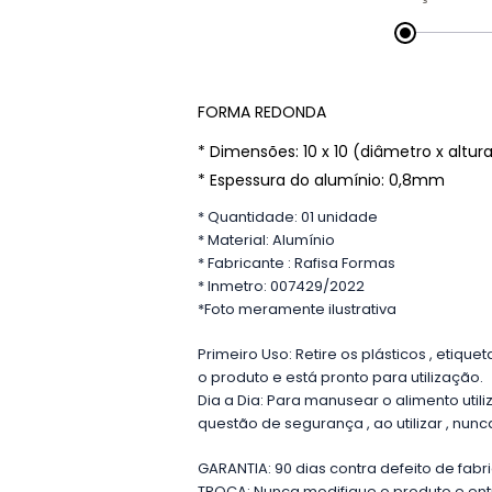
FORMA REDONDA
* Dimensões: 10 x 10 (diâmetro x altur
* Espessura do alumínio: 0,8mm
* Quantidade: 01 unidade
* Material: Alumínio
* Fabricante : Rafisa Formas
* Inmetro: 007429/2022
*Foto meramente ilustrativa
Primeiro Uso: Retire os plásticos , eti
o produto e está pronto para utilização.
Dia a Dia: Para manusear o alimento utili
questão de segurança , ao utilizar , n
GARANTIA: 90 dias contra defeito de fab
TROCA: Nunca modifique o produto e en