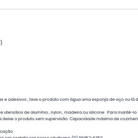
a)
quetas e adesivos , lave o produto com água uma esponja de aço ou l
ze utensílios de alumínio , nylon , madeira ou silicone . Para mantê-
unca deixe o produto sem supervisão. Capacidade máxima de cozime
ricação
tre em contato em nosso whatsapp (11) 99357-6352