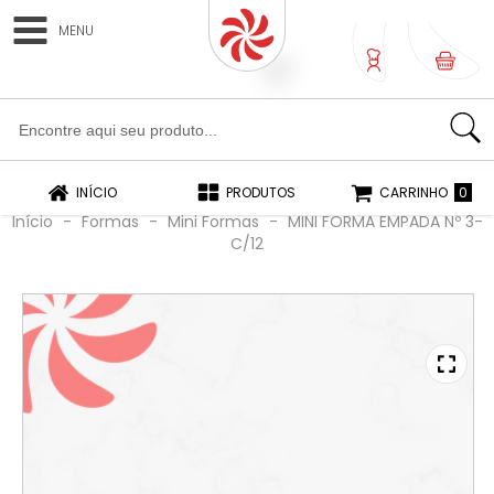
MENU
0
0
INÍCIO
PRODUTOS
CARRINHO
Início
-
Formas
-
Mini Formas
-
MINI FORMA EMPADA Nº 3-
C/12