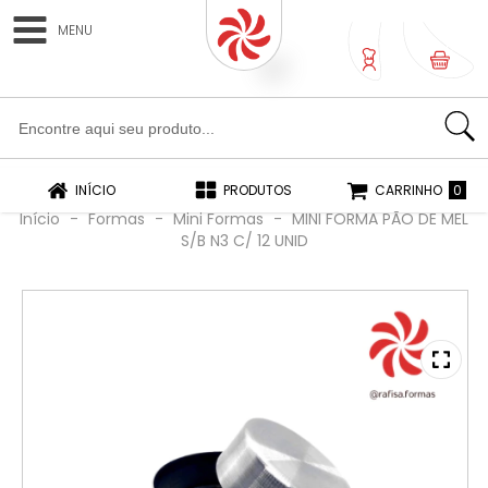
MENU
0
0
INÍCIO
PRODUTOS
CARRINHO
Início
-
Formas
-
Mini Formas
-
MINI FORMA PÃO DE MEL
S/B N3 C/ 12 UNID