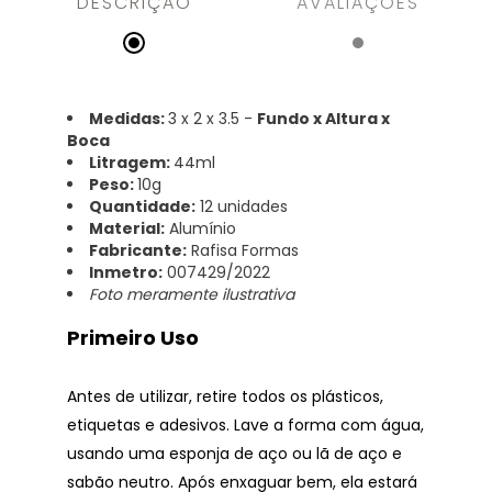
DESCRIÇÃO
AVALIAÇÕES
Medidas:
3 x 2 x 3.5
-
Fundo x Altura x
Boca
Litragem:
44ml
Peso:
10g
Quantidade:
12 unidades
Material:
Alumínio
Fabricante:
Rafisa Formas
Inmetro:
007429/2022
Foto meramente ilustrativa
Primeiro Uso
Antes de utilizar, retire todos os plásticos,
etiquetas e adesivos. Lave a forma com água,
usando uma esponja de aço ou lã de aço e
sabão neutro. Após enxaguar bem, ela estará